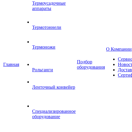
Термоусадочные
аппараты
Термотоннели
Термоножи
О Компании
Серви
Подбор
Главная
Новос
оборудования
Рольганги
Достав
Серти
Ленточный конвейер
Специализированное
оборудование