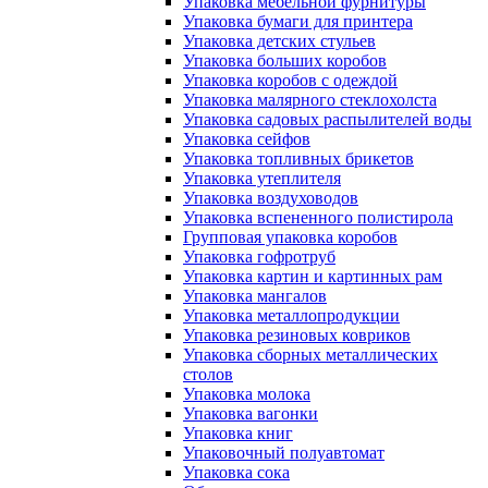
Упаковка мебельной фурнитуры
Упаковка бумаги для принтера
Упаковка детских стульев
Упаковка больших коробов
Упаковка коробов с одеждой
Упаковка малярного стеклохолста
Упаковка садовых распылителей воды
Упаковка сейфов
Упаковка топливных брикетов
Упаковка утеплителя
Упаковка воздуховодов
Упаковка вспененного полистирола
Групповая упаковка коробов
Упаковка гофротруб
Упаковка картин и картинных рам
Упаковка мангалов
Упаковка металлопродукции
Упаковка резиновых ковриков
Упаковка сборных металлических
столов
Упаковка молока
Упаковка вагонки
Упаковка книг
Упаковочный полуавтомат
Упаковка сока