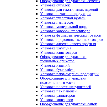
Оборудование для упаковки семечек
Упаковка бутылок
Упаковка для текстильных изделий
Упаковка печатной продукции
Упаковка туалетной бумаги
Упаковка памперсов
Упаковка минеральной воды
Упаковка коробок "телевизор"
Упаковка фармацевтических товаров
Упаковка продовольственных товаров
Упаковка алюминиевого профиля
Упаковка шампуня
Упаковка канцтоваров
Оборудование для упаковки
топливных брикетов
Упаковка изделий
Упаковка бухт кабеля
Упаковка парфюмерной продукции
Оборудование для упаковки
подсолнечного масла
Упаковка полотенцесушителей
Упаковка пвх панелей
Упаковка радиаторов
Упаковка консервов
Оборудование для упаковки банок