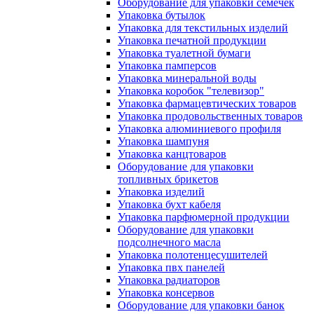
Оборудование для упаковки семечек
Упаковка бутылок
Упаковка для текстильных изделий
Упаковка печатной продукции
Упаковка туалетной бумаги
Упаковка памперсов
Упаковка минеральной воды
Упаковка коробок "телевизор"
Упаковка фармацевтических товаров
Упаковка продовольственных товаров
Упаковка алюминиевого профиля
Упаковка шампуня
Упаковка канцтоваров
Оборудование для упаковки
топливных брикетов
Упаковка изделий
Упаковка бухт кабеля
Упаковка парфюмерной продукции
Оборудование для упаковки
подсолнечного масла
Упаковка полотенцесушителей
Упаковка пвх панелей
Упаковка радиаторов
Упаковка консервов
Оборудование для упаковки банок