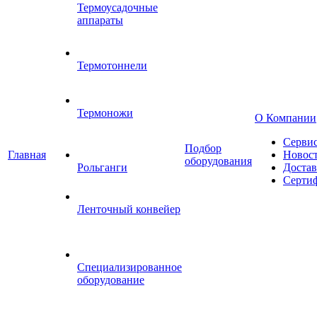
Термоусадочные
аппараты
Термотоннели
Термоножи
О Компании
Серви
Подбор
Главная
Новос
оборудования
Рольганги
Достав
Серти
Ленточный конвейер
Специализированное
оборудование