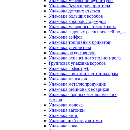
Упаковка мебельной фурнитуры
Упаковка бумаги для принтера
Упаковка детских стульев
Упаковка больших коробов
Упаковка коробов с одеждой
Упаковка малярного стеклохолста
Упаковка садовых распылителей воды
Упаковка сейфов
Упаковка топливных брикетов
Упаковка утеплителя
Упаковка воздуховодов
Упаковка вспененного полистирола
Групповая упаковка коробов
Упаковка гофротруб
Упаковка картин и картинных рам
Упаковка мангалов
Упаковка металлопродукции
Упаковка резиновых ковриков
Упаковка сборных металлических
столов
Упаковка молока
Упаковка вагонки
Упаковка книг
Упаковочный полуавтомат
Упаковка сока