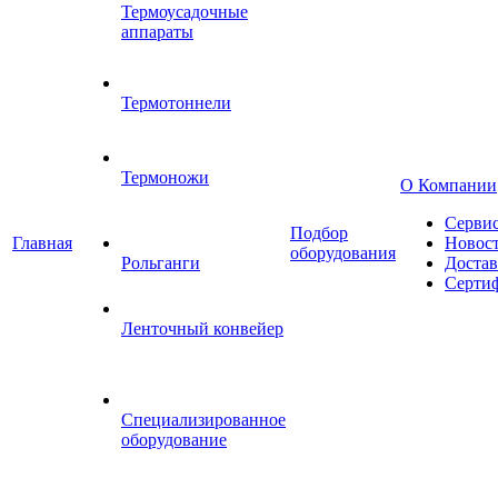
Термоусадочные
аппараты
Термотоннели
Термоножи
О Компании
Серви
Подбор
Главная
Новос
оборудования
Рольганги
Достав
Серти
Ленточный конвейер
Специализированное
оборудование