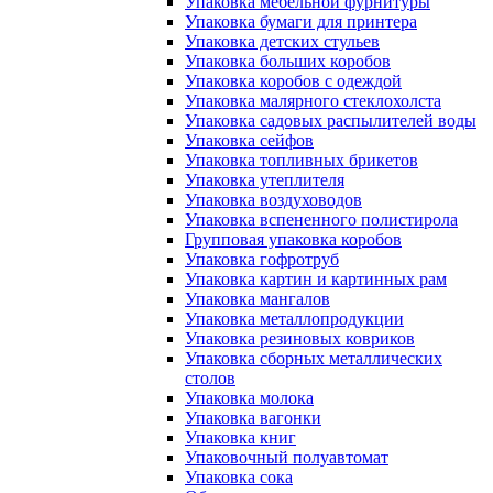
Упаковка мебельной фурнитуры
Упаковка бумаги для принтера
Упаковка детских стульев
Упаковка больших коробов
Упаковка коробов с одеждой
Упаковка малярного стеклохолста
Упаковка садовых распылителей воды
Упаковка сейфов
Упаковка топливных брикетов
Упаковка утеплителя
Упаковка воздуховодов
Упаковка вспененного полистирола
Групповая упаковка коробов
Упаковка гофротруб
Упаковка картин и картинных рам
Упаковка мангалов
Упаковка металлопродукции
Упаковка резиновых ковриков
Упаковка сборных металлических
столов
Упаковка молока
Упаковка вагонки
Упаковка книг
Упаковочный полуавтомат
Упаковка сока