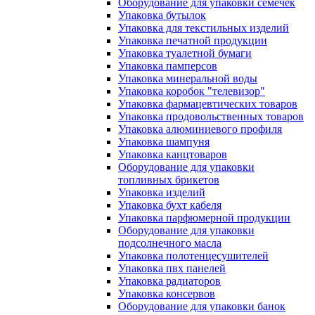
Оборудование для упаковки семечек
Упаковка бутылок
Упаковка для текстильных изделий
Упаковка печатной продукции
Упаковка туалетной бумаги
Упаковка памперсов
Упаковка минеральной воды
Упаковка коробок "телевизор"
Упаковка фармацевтических товаров
Упаковка продовольственных товаров
Упаковка алюминиевого профиля
Упаковка шампуня
Упаковка канцтоваров
Оборудование для упаковки
топливных брикетов
Упаковка изделий
Упаковка бухт кабеля
Упаковка парфюмерной продукции
Оборудование для упаковки
подсолнечного масла
Упаковка полотенцесушителей
Упаковка пвх панелей
Упаковка радиаторов
Упаковка консервов
Оборудование для упаковки банок