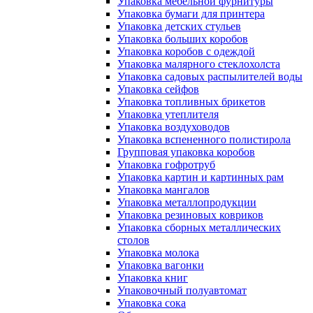
Упаковка мебельной фурнитуры
Упаковка бумаги для принтера
Упаковка детских стульев
Упаковка больших коробов
Упаковка коробов с одеждой
Упаковка малярного стеклохолста
Упаковка садовых распылителей воды
Упаковка сейфов
Упаковка топливных брикетов
Упаковка утеплителя
Упаковка воздуховодов
Упаковка вспененного полистирола
Групповая упаковка коробов
Упаковка гофротруб
Упаковка картин и картинных рам
Упаковка мангалов
Упаковка металлопродукции
Упаковка резиновых ковриков
Упаковка сборных металлических
столов
Упаковка молока
Упаковка вагонки
Упаковка книг
Упаковочный полуавтомат
Упаковка сока