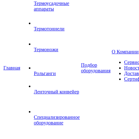
Термоусадочные
аппараты
Термотоннели
Термоножи
О Компании
Серви
Подбор
Главная
Новос
оборудования
Рольганги
Достав
Серти
Ленточный конвейер
Специализированное
оборудование