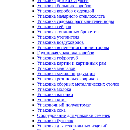
Упаковка детских стульев
Упаковка больших коробов
Упаковка коробов с одеждой
Упаковка малярного стеклохолста
Упаковка садовых распылителей воды
Упаковка сейфов
Упаковка топливных брикетов
Упаковка утеплителя
Упаковка воздуховодов
Упаковка вспененного полистирола
Групповая упаковка коробов
Упаковка гофротруб
Упаковка картин и картинных рам
Упаковка мангалов
Упаковка металлопродукции
Упаковка резиновых ковриков
Упаковка сборных металлических столов
Упаковка молока
Упаковка вагонки
Упаковка книг
Упаковочный полуавтомат
Упаковка сока
Оборудование для упаковки семечек
Упаковка бутылок
Упаковка для текстильных изделий