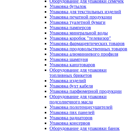
Оборудование для упаковки семечек
Упаковка бутылок
Упаковка для текстильных изделий
Упаковка печатной продукции
Упаковка туалетной бумаги
Упаковка памперсов
Упаковка минеральной воды
Упаковка коробок "телевизор"
Упаковка фармацевтических товаров
Упаковка продовольственных товаров
Упаковка алюминиевого профиля
Упаковка шампуня
Упаковка канцтоваров
Оборудование для упаковки
топливных брикетов
Упаковка изделий
Упаковка бухт кабеля
Упаковка парфюмерной продукции
Оборудование для упаковки
подсолнечного масла
Упаковка полотенцесушителей
Упаковка пвх панелей
Упаковка радиаторов
Упаковка консервов
Оборудование для упаковки банок