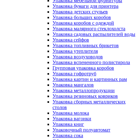
Упаковка мебельной фурнитуры
Упаковка бумаги для принтера
Упаковка детских стульев
Упаковка больших коробов
Упаковка коробов с одеждой
Упаковка малярного стеклохолста
Упаковка садовых распылителей воды
Упаковка сейфов
Упаковка топливных брикетов
Упаковка утеплителя
Упаковка воздуховодов
Упаковка вспененного полистирола
Групповая упаковка коробов
Упаковка гофротруб
Упаковка картин и картинных рам
Упаковка мангалов
Упаковка металлопродукции
Упаковка резиновых ковриков
Упаковка сборных металлических
столов
Упаковка молока
Упаковка вагонки
Упаковка книг
Упаковочный полуавтомат
Упаковка сока