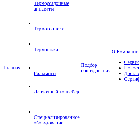
Термоусадочные
аппараты
Термотоннели
Термоножи
О Компании
Серви
Подбор
Главная
Новос
оборудования
Рольганги
Достав
Серти
Ленточный конвейер
Специализированное
оборудование