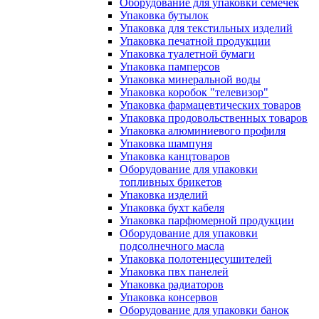
Оборудование для упаковки семечек
Упаковка бутылок
Упаковка для текстильных изделий
Упаковка печатной продукции
Упаковка туалетной бумаги
Упаковка памперсов
Упаковка минеральной воды
Упаковка коробок "телевизор"
Упаковка фармацевтических товаров
Упаковка продовольственных товаров
Упаковка алюминиевого профиля
Упаковка шампуня
Упаковка канцтоваров
Оборудование для упаковки
топливных брикетов
Упаковка изделий
Упаковка бухт кабеля
Упаковка парфюмерной продукции
Оборудование для упаковки
подсолнечного масла
Упаковка полотенцесушителей
Упаковка пвх панелей
Упаковка радиаторов
Упаковка консервов
Оборудование для упаковки банок