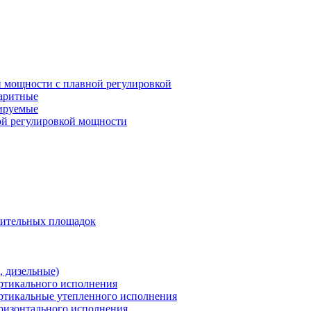
 мощности с плавной регулировкой
баритные
лируемые
ой регулировкой мощности
оительных площадок
 дизельные)
ертикального исполнения
ертикальные утепленного исполнения
оризонтального исполнения