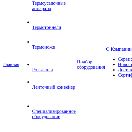
Термоусадочные
аппараты
Термотоннели
Термоножи
О Компании
Серви
Подбор
Главная
Новос
оборудования
Рольганги
Достав
Серти
Ленточный конвейер
Специализированное
оборудование