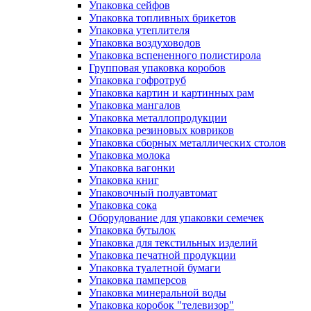
Упаковка сейфов
Упаковка топливных брикетов
Упаковка утеплителя
Упаковка воздуховодов
Упаковка вспененного полистирола
Групповая упаковка коробов
Упаковка гофротруб
Упаковка картин и картинных рам
Упаковка мангалов
Упаковка металлопродукции
Упаковка резиновых ковриков
Упаковка сборных металлических столов
Упаковка молока
Упаковка вагонки
Упаковка книг
Упаковочный полуавтомат
Упаковка сока
Оборудование для упаковки семечек
Упаковка бутылок
Упаковка для текстильных изделий
Упаковка печатной продукции
Упаковка туалетной бумаги
Упаковка памперсов
Упаковка минеральной воды
Упаковка коробок "телевизор"