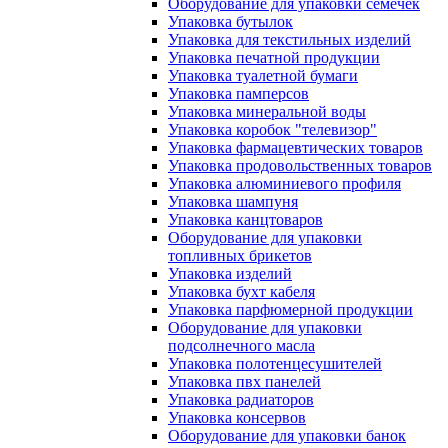
Оборудование для упаковки семечек
Упаковка бутылок
Упаковка для текстильных изделий
Упаковка печатной продукции
Упаковка туалетной бумаги
Упаковка памперсов
Упаковка минеральной воды
Упаковка коробок "телевизор"
Упаковка фармацевтических товаров
Упаковка продовольственных товаров
Упаковка алюминиевого профиля
Упаковка шампуня
Упаковка канцтоваров
Оборудование для упаковки
топливных брикетов
Упаковка изделий
Упаковка бухт кабеля
Упаковка парфюмерной продукции
Оборудование для упаковки
подсолнечного масла
Упаковка полотенцесушителей
Упаковка пвх панелей
Упаковка радиаторов
Упаковка консервов
Оборудование для упаковки банок