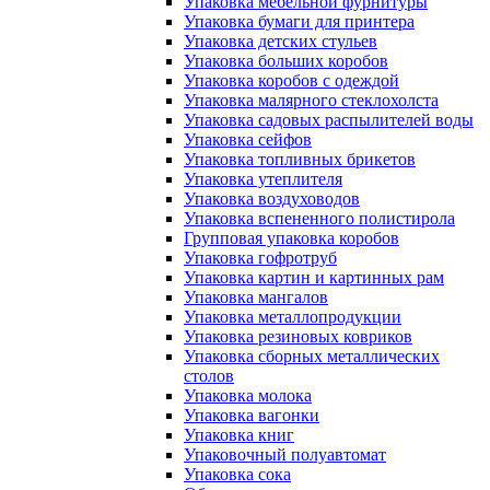
Упаковка мебельной фурнитуры
Упаковка бумаги для принтера
Упаковка детских стульев
Упаковка больших коробов
Упаковка коробов с одеждой
Упаковка малярного стеклохолста
Упаковка садовых распылителей воды
Упаковка сейфов
Упаковка топливных брикетов
Упаковка утеплителя
Упаковка воздуховодов
Упаковка вспененного полистирола
Групповая упаковка коробов
Упаковка гофротруб
Упаковка картин и картинных рам
Упаковка мангалов
Упаковка металлопродукции
Упаковка резиновых ковриков
Упаковка сборных металлических
столов
Упаковка молока
Упаковка вагонки
Упаковка книг
Упаковочный полуавтомат
Упаковка сока