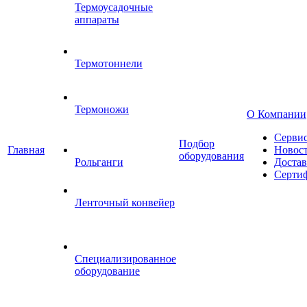
Термоусадочные
аппараты
Термотоннели
Термоножи
О Компании
Серви
Подбор
Главная
Новос
оборудования
Рольганги
Достав
Серти
Ленточный конвейер
Специализированное
оборудование