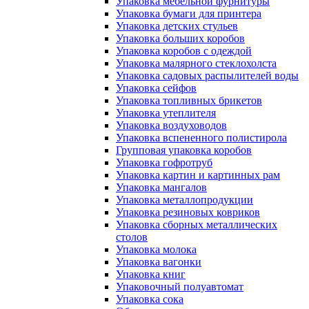
Упаковка мебельной фурнитуры
Упаковка бумаги для принтера
Упаковка детских стульев
Упаковка больших коробов
Упаковка коробов с одеждой
Упаковка малярного стеклохолста
Упаковка садовых распылителей воды
Упаковка сейфов
Упаковка топливных брикетов
Упаковка утеплителя
Упаковка воздуховодов
Упаковка вспененного полистирола
Групповая упаковка коробов
Упаковка гофротруб
Упаковка картин и картинных рам
Упаковка мангалов
Упаковка металлопродукции
Упаковка резиновых ковриков
Упаковка сборных металлических
столов
Упаковка молока
Упаковка вагонки
Упаковка книг
Упаковочный полуавтомат
Упаковка сока