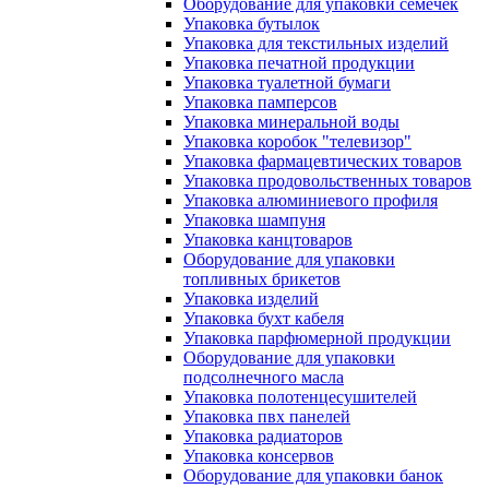
Оборудование для упаковки семечек
Упаковка бутылок
Упаковка для текстильных изделий
Упаковка печатной продукции
Упаковка туалетной бумаги
Упаковка памперсов
Упаковка минеральной воды
Упаковка коробок "телевизор"
Упаковка фармацевтических товаров
Упаковка продовольственных товаров
Упаковка алюминиевого профиля
Упаковка шампуня
Упаковка канцтоваров
Оборудование для упаковки
топливных брикетов
Упаковка изделий
Упаковка бухт кабеля
Упаковка парфюмерной продукции
Оборудование для упаковки
подсолнечного масла
Упаковка полотенцесушителей
Упаковка пвх панелей
Упаковка радиаторов
Упаковка консервов
Оборудование для упаковки банок