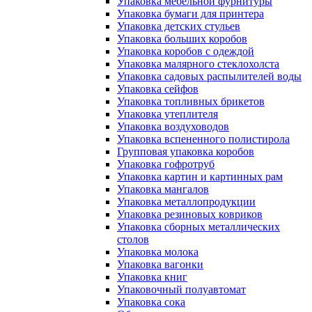
Упаковка мебельной фурнитуры
Упаковка бумаги для принтера
Упаковка детских стульев
Упаковка больших коробов
Упаковка коробов с одеждой
Упаковка малярного стеклохолста
Упаковка садовых распылителей воды
Упаковка сейфов
Упаковка топливных брикетов
Упаковка утеплителя
Упаковка воздуховодов
Упаковка вспененного полистирола
Групповая упаковка коробов
Упаковка гофротруб
Упаковка картин и картинных рам
Упаковка мангалов
Упаковка металлопродукции
Упаковка резиновых ковриков
Упаковка сборных металлических
столов
Упаковка молока
Упаковка вагонки
Упаковка книг
Упаковочный полуавтомат
Упаковка сока