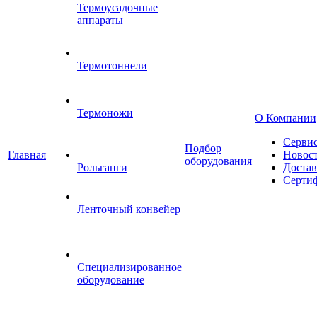
Термоусадочные
аппараты
Термотоннели
Термоножи
О Компании
Серви
Подбор
Главная
Новос
оборудования
Рольганги
Достав
Серти
Ленточный конвейер
Специализированное
оборудование