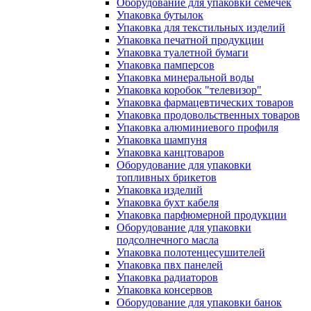
Оборудование для упаковки семечек
Упаковка бутылок
Упаковка для текстильных изделий
Упаковка печатной продукции
Упаковка туалетной бумаги
Упаковка памперсов
Упаковка минеральной воды
Упаковка коробок "телевизор"
Упаковка фармацевтических товаров
Упаковка продовольственных товаров
Упаковка алюминиевого профиля
Упаковка шампуня
Упаковка канцтоваров
Оборудование для упаковки
топливных брикетов
Упаковка изделий
Упаковка бухт кабеля
Упаковка парфюмерной продукции
Оборудование для упаковки
подсолнечного масла
Упаковка полотенцесушителей
Упаковка пвх панелей
Упаковка радиаторов
Упаковка консервов
Оборудование для упаковки банок