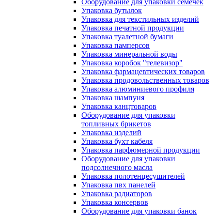
Оборудование для упаковки семечек
Упаковка бутылок
Упаковка для текстильных изделий
Упаковка печатной продукции
Упаковка туалетной бумаги
Упаковка памперсов
Упаковка минеральной воды
Упаковка коробок "телевизор"
Упаковка фармацевтических товаров
Упаковка продовольственных товаров
Упаковка алюминиевого профиля
Упаковка шампуня
Упаковка канцтоваров
Оборудование для упаковки
топливных брикетов
Упаковка изделий
Упаковка бухт кабеля
Упаковка парфюмерной продукции
Оборудование для упаковки
подсолнечного масла
Упаковка полотенцесушителей
Упаковка пвх панелей
Упаковка радиаторов
Упаковка консервов
Оборудование для упаковки банок