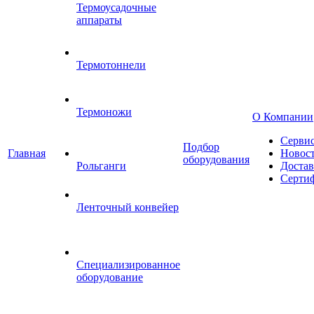
Термоусадочные
аппараты
Термотоннели
Термоножи
О Компании
Серви
Подбор
Главная
Новос
оборудования
Рольганги
Достав
Серти
Ленточный конвейер
Специализированное
оборудование