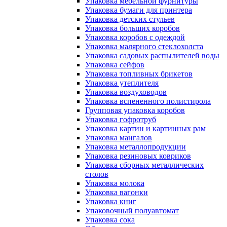
Упаковка мебельной фурнитуры
Упаковка бумаги для принтера
Упаковка детских стульев
Упаковка больших коробов
Упаковка коробов с одеждой
Упаковка малярного стеклохолста
Упаковка садовых распылителей воды
Упаковка сейфов
Упаковка топливных брикетов
Упаковка утеплителя
Упаковка воздуховодов
Упаковка вспененного полистирола
Групповая упаковка коробов
Упаковка гофротруб
Упаковка картин и картинных рам
Упаковка мангалов
Упаковка металлопродукции
Упаковка резиновых ковриков
Упаковка сборных металлических
столов
Упаковка молока
Упаковка вагонки
Упаковка книг
Упаковочный полуавтомат
Упаковка сока