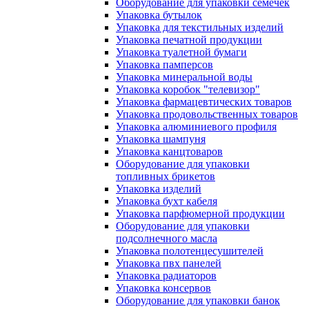
Оборудование для упаковки семечек
Упаковка бутылок
Упаковка для текстильных изделий
Упаковка печатной продукции
Упаковка туалетной бумаги
Упаковка памперсов
Упаковка минеральной воды
Упаковка коробок "телевизор"
Упаковка фармацевтических товаров
Упаковка продовольственных товаров
Упаковка алюминиевого профиля
Упаковка шампуня
Упаковка канцтоваров
Оборудование для упаковки
топливных брикетов
Упаковка изделий
Упаковка бухт кабеля
Упаковка парфюмерной продукции
Оборудование для упаковки
подсолнечного масла
Упаковка полотенцесушителей
Упаковка пвх панелей
Упаковка радиаторов
Упаковка консервов
Оборудование для упаковки банок