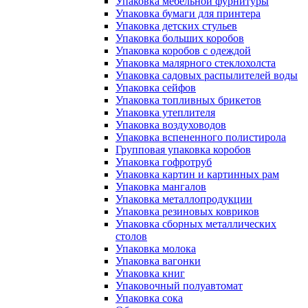
Упаковка мебельной фурнитуры
Упаковка бумаги для принтера
Упаковка детских стульев
Упаковка больших коробов
Упаковка коробов с одеждой
Упаковка малярного стеклохолста
Упаковка садовых распылителей воды
Упаковка сейфов
Упаковка топливных брикетов
Упаковка утеплителя
Упаковка воздуховодов
Упаковка вспененного полистирола
Групповая упаковка коробов
Упаковка гофротруб
Упаковка картин и картинных рам
Упаковка мангалов
Упаковка металлопродукции
Упаковка резиновых ковриков
Упаковка сборных металлических
столов
Упаковка молока
Упаковка вагонки
Упаковка книг
Упаковочный полуавтомат
Упаковка сока