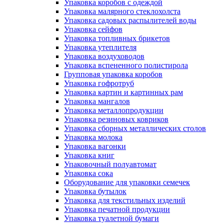
Упаковка коробов с одеждой
Упаковка малярного стеклохолста
Упаковка садовых распылителей воды
Упаковка сейфов
Упаковка топливных брикетов
Упаковка утеплителя
Упаковка воздуховодов
Упаковка вспененного полистирола
Групповая упаковка коробов
Упаковка гофротруб
Упаковка картин и картинных рам
Упаковка мангалов
Упаковка металлопродукции
Упаковка резиновых ковриков
Упаковка сборных металлических столов
Упаковка молока
Упаковка вагонки
Упаковка книг
Упаковочный полуавтомат
Упаковка сока
Оборудование для упаковки семечек
Упаковка бутылок
Упаковка для текстильных изделий
Упаковка печатной продукции
Упаковка туалетной бумаги