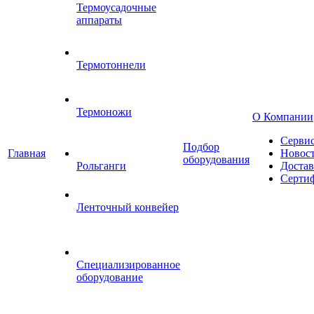
Термоусадочные
аппараты
Термотоннели
Термоножи
О Компании
Серви
Подбор
Главная
Новос
оборудования
Рольганги
Достав
Серти
Ленточный конвейер
Специализированное
оборудование