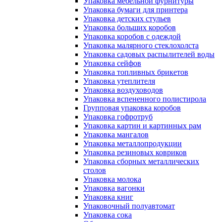
Упаковка мебельной фурнитуры
Упаковка бумаги для принтера
Упаковка детских стульев
Упаковка больших коробов
Упаковка коробов с одеждой
Упаковка малярного стеклохолста
Упаковка садовых распылителей воды
Упаковка сейфов
Упаковка топливных брикетов
Упаковка утеплителя
Упаковка воздуховодов
Упаковка вспененного полистирола
Групповая упаковка коробов
Упаковка гофротруб
Упаковка картин и картинных рам
Упаковка мангалов
Упаковка металлопродукции
Упаковка резиновых ковриков
Упаковка сборных металлических
столов
Упаковка молока
Упаковка вагонки
Упаковка книг
Упаковочный полуавтомат
Упаковка сока