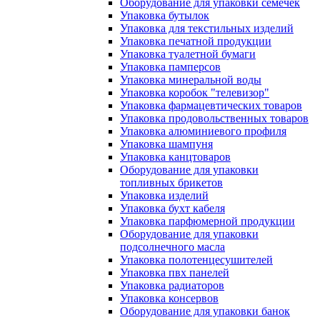
Оборудование для упаковки семечек
Упаковка бутылок
Упаковка для текстильных изделий
Упаковка печатной продукции
Упаковка туалетной бумаги
Упаковка памперсов
Упаковка минеральной воды
Упаковка коробок "телевизор"
Упаковка фармацевтических товаров
Упаковка продовольственных товаров
Упаковка алюминиевого профиля
Упаковка шампуня
Упаковка канцтоваров
Оборудование для упаковки
топливных брикетов
Упаковка изделий
Упаковка бухт кабеля
Упаковка парфюмерной продукции
Оборудование для упаковки
подсолнечного масла
Упаковка полотенцесушителей
Упаковка пвх панелей
Упаковка радиаторов
Упаковка консервов
Оборудование для упаковки банок