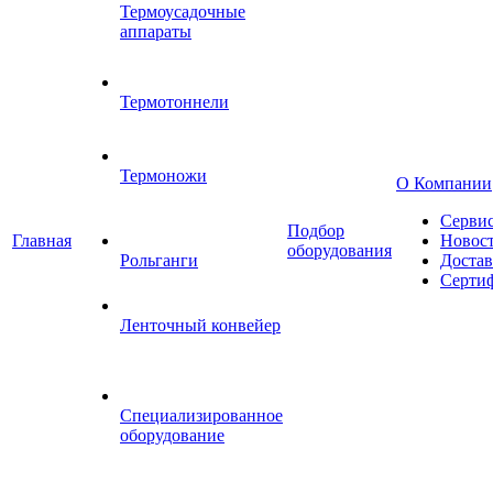
Термоусадочные
аппараты
Термотоннели
Термоножи
О Компании
Серви
Подбор
Главная
Новос
оборудования
Рольганги
Достав
Серти
Ленточный конвейер
Специализированное
оборудование