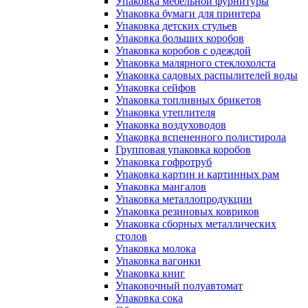
Упаковка мебельной фурнитуры
Упаковка бумаги для принтера
Упаковка детских стульев
Упаковка больших коробов
Упаковка коробов с одеждой
Упаковка малярного стеклохолста
Упаковка садовых распылителей воды
Упаковка сейфов
Упаковка топливных брикетов
Упаковка утеплителя
Упаковка воздуховодов
Упаковка вспененного полистирола
Групповая упаковка коробов
Упаковка гофротруб
Упаковка картин и картинных рам
Упаковка мангалов
Упаковка металлопродукции
Упаковка резиновых ковриков
Упаковка сборных металлических
столов
Упаковка молока
Упаковка вагонки
Упаковка книг
Упаковочный полуавтомат
Упаковка сока