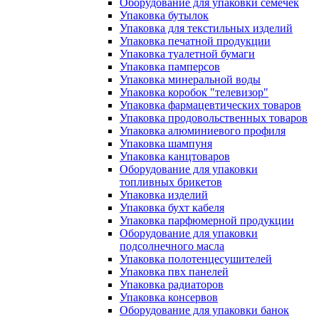
Оборудование для упаковки семечек
Упаковка бутылок
Упаковка для текстильных изделий
Упаковка печатной продукции
Упаковка туалетной бумаги
Упаковка памперсов
Упаковка минеральной воды
Упаковка коробок "телевизор"
Упаковка фармацевтических товаров
Упаковка продовольственных товаров
Упаковка алюминиевого профиля
Упаковка шампуня
Упаковка канцтоваров
Оборудование для упаковки
топливных брикетов
Упаковка изделий
Упаковка бухт кабеля
Упаковка парфюмерной продукции
Оборудование для упаковки
подсолнечного масла
Упаковка полотенцесушителей
Упаковка пвх панелей
Упаковка радиаторов
Упаковка консервов
Оборудование для упаковки банок