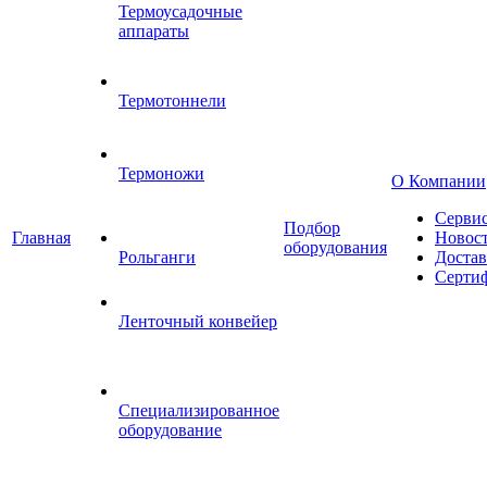
Термоусадочные
аппараты
Термотоннели
Термоножи
О Компании
Серви
Подбор
Главная
Новос
оборудования
Рольганги
Достав
Серти
Ленточный конвейер
Специализированное
оборудование