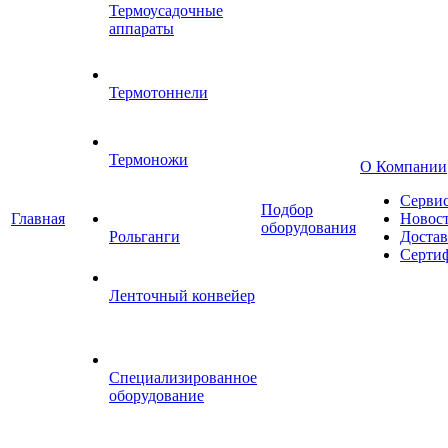
Термоусадочные
аппараты
Термотоннели
Термоножи
О Компании
Серви
Подбор
Главная
Новос
оборудования
Рольганги
Достав
Серти
Ленточный конвейер
Специализированное
оборудование