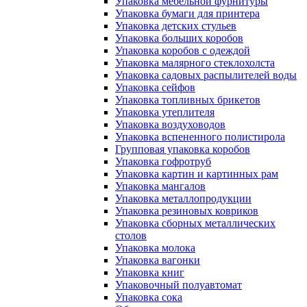
Упаковка мебельной фурнитуры
Упаковка бумаги для принтера
Упаковка детских стульев
Упаковка больших коробов
Упаковка коробов с одеждой
Упаковка малярного стеклохолста
Упаковка садовых распылителей воды
Упаковка сейфов
Упаковка топливных брикетов
Упаковка утеплителя
Упаковка воздуховодов
Упаковка вспененного полистирола
Групповая упаковка коробов
Упаковка гофротруб
Упаковка картин и картинных рам
Упаковка мангалов
Упаковка металлопродукции
Упаковка резиновых ковриков
Упаковка сборных металлических
столов
Упаковка молока
Упаковка вагонки
Упаковка книг
Упаковочный полуавтомат
Упаковка сока