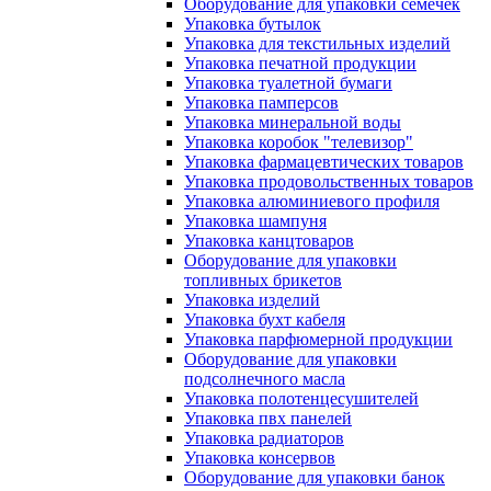
Оборудование для упаковки семечек
Упаковка бутылок
Упаковка для текстильных изделий
Упаковка печатной продукции
Упаковка туалетной бумаги
Упаковка памперсов
Упаковка минеральной воды
Упаковка коробок "телевизор"
Упаковка фармацевтических товаров
Упаковка продовольственных товаров
Упаковка алюминиевого профиля
Упаковка шампуня
Упаковка канцтоваров
Оборудование для упаковки
топливных брикетов
Упаковка изделий
Упаковка бухт кабеля
Упаковка парфюмерной продукции
Оборудование для упаковки
подсолнечного масла
Упаковка полотенцесушителей
Упаковка пвх панелей
Упаковка радиаторов
Упаковка консервов
Оборудование для упаковки банок