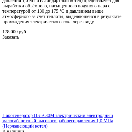
давления 1,0 МПа (Стандартный котел) предназначен для
выработки объёмного, насыщенного водяного пара с
температурой от 130 до 175 °С и давлением выше
атмосферного за счет теплоты, выделяющейся в результате
прохождения электрического тока через воду.
178 000
руб.
Заказать
Парогенератор ПЭЭ-30М электрический электродный
малогабаритный высокого рабочего давления 1,0 МПа
(Нержавеющий котел)
В наличии