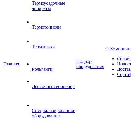
Термоусадочные
аппараты
Термотоннели
Термоножи
О Компании
Серви
Подбор
Главная
Новос
оборудования
Рольганги
Достав
Серти
Ленточный конвейер
Специализированное
оборудование