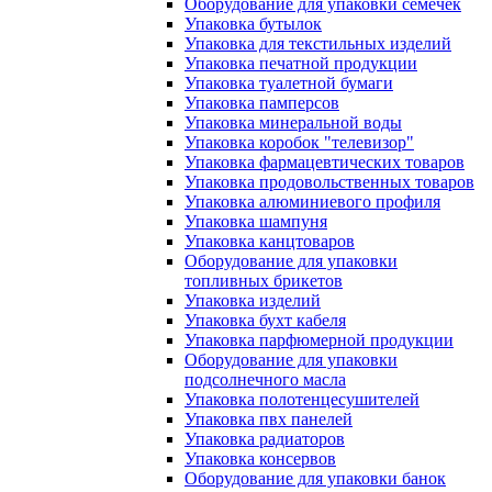
Оборудование для упаковки семечек
Упаковка бутылок
Упаковка для текстильных изделий
Упаковка печатной продукции
Упаковка туалетной бумаги
Упаковка памперсов
Упаковка минеральной воды
Упаковка коробок "телевизор"
Упаковка фармацевтических товаров
Упаковка продовольственных товаров
Упаковка алюминиевого профиля
Упаковка шампуня
Упаковка канцтоваров
Оборудование для упаковки
топливных брикетов
Упаковка изделий
Упаковка бухт кабеля
Упаковка парфюмерной продукции
Оборудование для упаковки
подсолнечного масла
Упаковка полотенцесушителей
Упаковка пвх панелей
Упаковка радиаторов
Упаковка консервов
Оборудование для упаковки банок