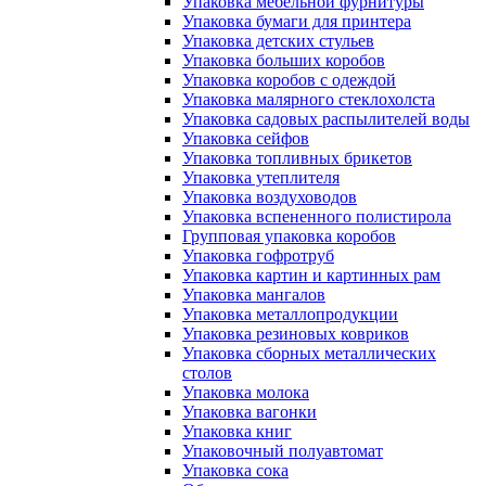
Упаковка мебельной фурнитуры
Упаковка бумаги для принтера
Упаковка детских стульев
Упаковка больших коробов
Упаковка коробов с одеждой
Упаковка малярного стеклохолста
Упаковка садовых распылителей воды
Упаковка сейфов
Упаковка топливных брикетов
Упаковка утеплителя
Упаковка воздуховодов
Упаковка вспененного полистирола
Групповая упаковка коробов
Упаковка гофротруб
Упаковка картин и картинных рам
Упаковка мангалов
Упаковка металлопродукции
Упаковка резиновых ковриков
Упаковка сборных металлических
столов
Упаковка молока
Упаковка вагонки
Упаковка книг
Упаковочный полуавтомат
Упаковка сока