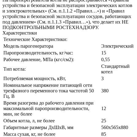
устройства и безопасной эксплуатации электрических котлов
и электрокотельных» (См. п.1.1.2 «Правил…») и «Правил
устройства и безопасной эксплуатации сосудов, работающих
под давлением» (См. п.1.1.3 «Правил…»), что делает их НЕ
ПОДКОНТРОЛЬНЫМИ РОСТЕХНАДЗОРУ.
Характеристики
Технические Характеристики:
Модель парогенератора
Электрический
Паропроизводительность, кг/час:
15
Рабочее давление, МПа (кгс/см2):
0,55
Стандартный
Тип котла:
котел
Потребляемая мощность, кВт,
3
Номинальное напряжение питающей сети
трехфазного переменного тока частотой 50
380
Гц, В
Время разогрева до рабочего давления при
максимальной паропроизводительности,
12
мин, не более
Объем котла, л, не более
25
Габаритные размеры ДхШхВ, мм
560х565х880
Масса сухая, кг, не более
85