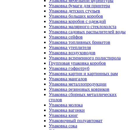
Упаковка мебельной фурнитуры
Упаковка бумаги для принтера
Упаковка детских стульев
Упаковка больших коробов
Упаковка коробов с одеждой
Упаковка малярного стеклохолста
Упаковка садовых распылителей воды
Упаковка сейфов
Упаковка топливных брикетов
Упаковка утеплителя
Упаковка воздуховодов
Упаковка вспененного полистирола
Групповая упаковка коробов
Упаковка гофротруб
Упаковка картин и картинных рам
Упаковка мангалов
Упаковка металлопродукции
Упаковка резиновых ковриков
Упаковка сборных металлических
столов
Упаковка молока
Упаковка вагонки
Упаковка книг
Упаковочный полуавтомат
Упаковка сока