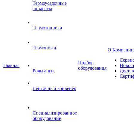
Термоусадочные
аппараты
Термотоннели
Термоножи
О Компании
Серви
Подбор
Главная
Новос
оборудования
Рольганги
Достав
Серти
Ленточный конвейер
Специализированное
оборудование