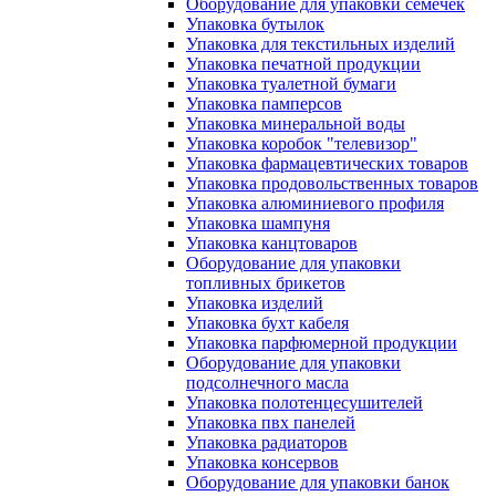
Оборудование для упаковки семечек
Упаковка бутылок
Упаковка для текстильных изделий
Упаковка печатной продукции
Упаковка туалетной бумаги
Упаковка памперсов
Упаковка минеральной воды
Упаковка коробок "телевизор"
Упаковка фармацевтических товаров
Упаковка продовольственных товаров
Упаковка алюминиевого профиля
Упаковка шампуня
Упаковка канцтоваров
Оборудование для упаковки
топливных брикетов
Упаковка изделий
Упаковка бухт кабеля
Упаковка парфюмерной продукции
Оборудование для упаковки
подсолнечного масла
Упаковка полотенцесушителей
Упаковка пвх панелей
Упаковка радиаторов
Упаковка консервов
Оборудование для упаковки банок