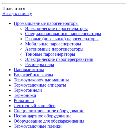
Поделиться
Назад к списку
Промышленные парогенераторы
Электрические парогенераторы
Специализированные парогенераторы
Газовые (дизельные) парогенераторы
Мобильные парогенераторы
Автономные парогенераторы
Тэновые парогенераторы
Электрические пароперегреватели
Ресиверы пара
Паровые котлы
Водогрейные котлы
Термоупаковочные машины
Термоусадочные аппараты
Термотоннели
Термоножи
Рольганги
Ленточный конвейер
Специализированное оборудование
Нестандартное оборудование
Оборудование для обеззараживания
Термоусадочные пленки