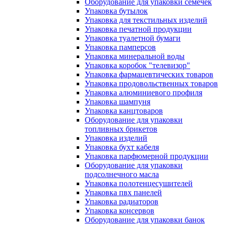
Оборудование для упаковки семечек
Упаковка бутылок
Упаковка для текстильных изделий
Упаковка печатной продукции
Упаковка туалетной бумаги
Упаковка памперсов
Упаковка минеральной воды
Упаковка коробок "телевизор"
Упаковка фармацевтических товаров
Упаковка продовольственных товаров
Упаковка алюминиевого профиля
Упаковка шампуня
Упаковка канцтоваров
Оборудование для упаковки
топливных брикетов
Упаковка изделий
Упаковка бухт кабеля
Упаковка парфюмерной продукции
Оборудование для упаковки
подсолнечного масла
Упаковка полотенцесушителей
Упаковка пвх панелей
Упаковка радиаторов
Упаковка консервов
Оборудование для упаковки банок