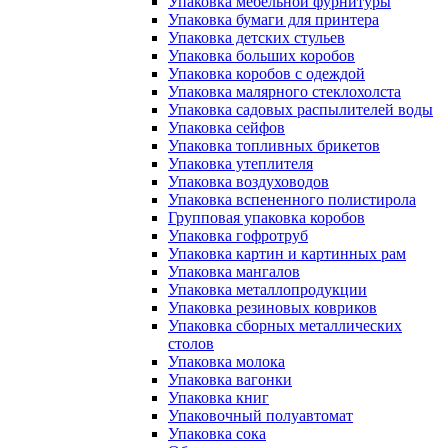
Упаковка мебельной фурнитуры
Упаковка бумаги для принтера
Упаковка детских стульев
Упаковка больших коробов
Упаковка коробов с одеждой
Упаковка малярного стеклохолста
Упаковка садовых распылителей воды
Упаковка сейфов
Упаковка топливных брикетов
Упаковка утеплителя
Упаковка воздуховодов
Упаковка вспененного полистирола
Групповая упаковка коробов
Упаковка гофротруб
Упаковка картин и картинных рам
Упаковка мангалов
Упаковка металлопродукции
Упаковка резиновых ковриков
Упаковка сборных металлических
столов
Упаковка молока
Упаковка вагонки
Упаковка книг
Упаковочный полуавтомат
Упаковка сока