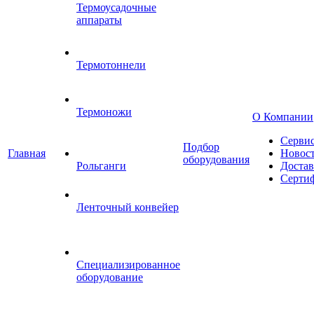
Термоусадочные
аппараты
Термотоннели
Термоножи
О Компании
Серви
Подбор
Главная
Новос
оборудования
Рольганги
Достав
Серти
Ленточный конвейер
Специализированное
оборудование