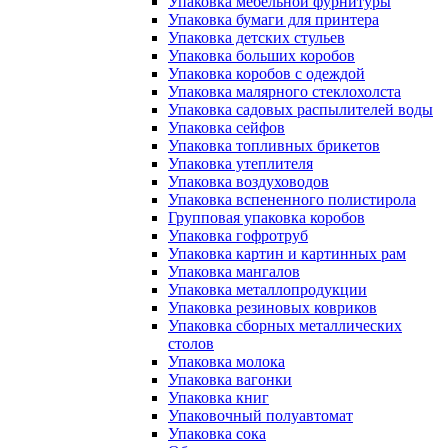
Упаковка мебельной фурнитуры
Упаковка бумаги для принтера
Упаковка детских стульев
Упаковка больших коробов
Упаковка коробов с одеждой
Упаковка малярного стеклохолста
Упаковка садовых распылителей воды
Упаковка сейфов
Упаковка топливных брикетов
Упаковка утеплителя
Упаковка воздуховодов
Упаковка вспененного полистирола
Групповая упаковка коробов
Упаковка гофротруб
Упаковка картин и картинных рам
Упаковка мангалов
Упаковка металлопродукции
Упаковка резиновых ковриков
Упаковка сборных металлических
столов
Упаковка молока
Упаковка вагонки
Упаковка книг
Упаковочный полуавтомат
Упаковка сока