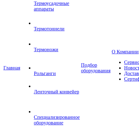
Термоусадочные
аппараты
Термотоннели
Термоножи
О Компании
Серви
Подбор
Главная
Новос
оборудования
Рольганги
Достав
Серти
Ленточный конвейер
Специализированное
оборудование