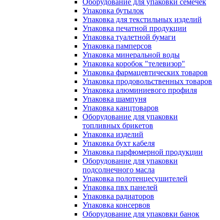
Оборудование для упаковки семечек
Упаковка бутылок
Упаковка для текстильных изделий
Упаковка печатной продукции
Упаковка туалетной бумаги
Упаковка памперсов
Упаковка минеральной воды
Упаковка коробок "телевизор"
Упаковка фармацевтических товаров
Упаковка продовольственных товаров
Упаковка алюминиевого профиля
Упаковка шампуня
Упаковка канцтоваров
Оборудование для упаковки
топливных брикетов
Упаковка изделий
Упаковка бухт кабеля
Упаковка парфюмерной продукции
Оборудование для упаковки
подсолнечного масла
Упаковка полотенцесушителей
Упаковка пвх панелей
Упаковка радиаторов
Упаковка консервов
Оборудование для упаковки банок