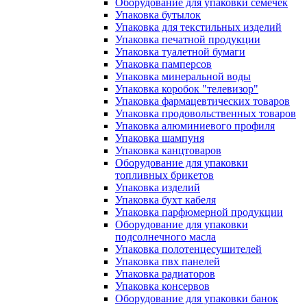
Оборудование для упаковки семечек
Упаковка бутылок
Упаковка для текстильных изделий
Упаковка печатной продукции
Упаковка туалетной бумаги
Упаковка памперсов
Упаковка минеральной воды
Упаковка коробок "телевизор"
Упаковка фармацевтических товаров
Упаковка продовольственных товаров
Упаковка алюминиевого профиля
Упаковка шампуня
Упаковка канцтоваров
Оборудование для упаковки
топливных брикетов
Упаковка изделий
Упаковка бухт кабеля
Упаковка парфюмерной продукции
Оборудование для упаковки
подсолнечного масла
Упаковка полотенцесушителей
Упаковка пвх панелей
Упаковка радиаторов
Упаковка консервов
Оборудование для упаковки банок