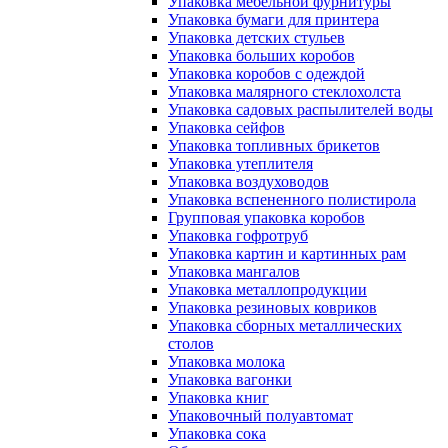
Упаковка мебельной фурнитуры
Упаковка бумаги для принтера
Упаковка детских стульев
Упаковка больших коробов
Упаковка коробов с одеждой
Упаковка малярного стеклохолста
Упаковка садовых распылителей воды
Упаковка сейфов
Упаковка топливных брикетов
Упаковка утеплителя
Упаковка воздуховодов
Упаковка вспененного полистирола
Групповая упаковка коробов
Упаковка гофротруб
Упаковка картин и картинных рам
Упаковка мангалов
Упаковка металлопродукции
Упаковка резиновых ковриков
Упаковка сборных металлических
столов
Упаковка молока
Упаковка вагонки
Упаковка книг
Упаковочный полуавтомат
Упаковка сока