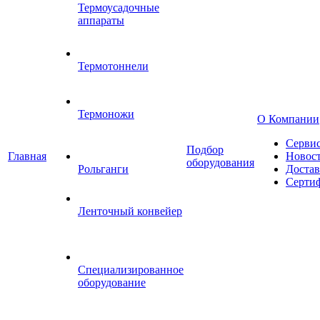
Термоусадочные
аппараты
Термотоннели
Термоножи
О Компании
Серви
Подбор
Главная
Новос
оборудования
Рольганги
Достав
Серти
Ленточный конвейер
Специализированное
оборудование