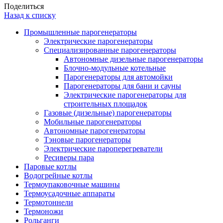
Поделиться
Назад к списку
Промышленные парогенераторы
Электрические парогенераторы
Специализированные парогенераторы
Автономные дизельные парогенераторы
Блочно-модульные котельные
Парогенераторы для автомойки
Парогенераторы для бани и сауны
Электрические парогенераторы для
строительных площадок
Газовые (дизельные) парогенераторы
Мобильные парогенераторы
Автономные парогенераторы
Тэновые парогенераторы
Электрические пароперегреватели
Ресиверы пара
Паровые котлы
Водогрейные котлы
Термоупаковочные машины
Термоусадочные аппараты
Термотоннели
Термоножи
Рольганги