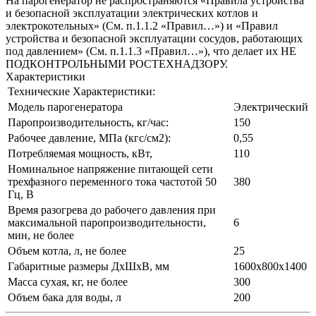
На парогенератор не распространяются «Правила устройства
и безопасной эксплуатации электрических котлов и
электрокотельных» (См. п.1.1.2 «Правил…») и «Правил
устройства и безопасной эксплуатации сосудов, работающих
под давлением» (См. п.1.1.3 «Правил…»), что делает их НЕ
ПОДКОНТРОЛЬНЫМИ РОСТЕХНАДЗОРУ.
Характеристики
Технические Характеристики:
Модель парогенератора
Электрический
Паропроизводительность, кг/час:
150
Рабочее давление, МПа (кгс/см2):
0,55
Потребляемая мощность, кВт,
110
Номинальное напряжение питающей сети
трехфазного переменного тока частотой 50
380
Гц, В
Время разогрева до рабочего давления при
максимальной паропроизводительности,
6
мин, не более
Объем котла, л, не более
25
Габаритные размеры ДхШхВ, мм
1600х800х1400
Масса сухая, кг, не более
300
Объем бака для воды, л
200