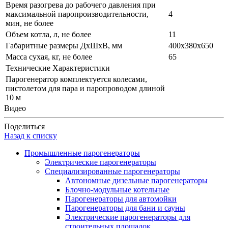
Время разогрева до рабочего давления при
максимальной паропроизводительности,
4
мин, не более
Объем котла, л, не более
11
Габаритные размеры ДхШхВ, мм
400х380х650
Масса сухая, кг, не более
65
Технические Характеристики
Парогенератор комплектуется колесами,
пистолетом для пара и паропроводом длиной
10 м
Видео
Поделиться
Назад к списку
Промышленные парогенераторы
Электрические парогенераторы
Специализированные парогенераторы
Автономные дизельные парогенераторы
Блочно-модульные котельные
Парогенераторы для автомойки
Парогенераторы для бани и сауны
Электрические парогенераторы для
строительных площадок