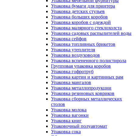
Упаковка мебельной фурнитуры
Упаковка бумаги для принтера
Упаковка детских стульев
Упаковка больших коробов
Упаковка коробов с одеждой
Упаковка малярного стеклохолста
Упаковка садовых распылителей воды
Упаковка сейфов
Упаковка топливных брикетов
Упаковка утеплителя
Упаковка воздуховодов
Упаковка вспененного полистирола
Групповая упаковка коробов
Упаковка гофротруб
Упаковка картин и картинных рам
Упаковка мангалов
Упаковка металлопродукции
Упаковка резиновых ковриков
Упаковка сборных металлических
столов
Упаковка молока
Упаковка вагонки
Упаковка книг
Упаковочный полуавтомат
Упаковка сока