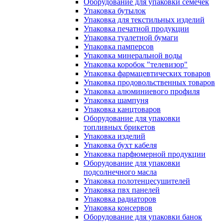
Оборудование для упаковки семечек
Упаковка бутылок
Упаковка для текстильных изделий
Упаковка печатной продукции
Упаковка туалетной бумаги
Упаковка памперсов
Упаковка минеральной воды
Упаковка коробок "телевизор"
Упаковка фармацевтических товаров
Упаковка продовольственных товаров
Упаковка алюминиевого профиля
Упаковка шампуня
Упаковка канцтоваров
Оборудование для упаковки
топливных брикетов
Упаковка изделий
Упаковка бухт кабеля
Упаковка парфюмерной продукции
Оборудование для упаковки
подсолнечного масла
Упаковка полотенцесушителей
Упаковка пвх панелей
Упаковка радиаторов
Упаковка консервов
Оборудование для упаковки банок