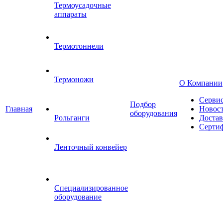
Термоусадочные
аппараты
Термотоннели
Термоножи
О Компании
Серви
Подбор
Главная
Новос
оборудования
Рольганги
Достав
Серти
Ленточный конвейер
Специализированное
оборудование