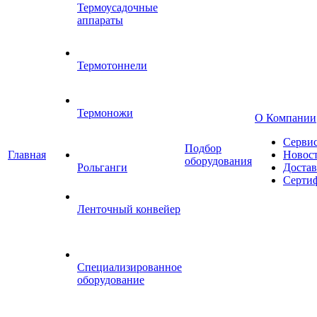
Термоусадочные
аппараты
Термотоннели
Термоножи
О Компании
Серви
Подбор
Главная
Новос
оборудования
Рольганги
Достав
Серти
Ленточный конвейер
Специализированное
оборудование