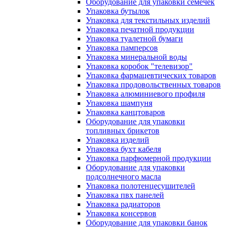
Оборудование для упаковки семечек
Упаковка бутылок
Упаковка для текстильных изделий
Упаковка печатной продукции
Упаковка туалетной бумаги
Упаковка памперсов
Упаковка минеральной воды
Упаковка коробок "телевизор"
Упаковка фармацевтических товаров
Упаковка продовольственных товаров
Упаковка алюминиевого профиля
Упаковка шампуня
Упаковка канцтоваров
Оборудование для упаковки
топливных брикетов
Упаковка изделий
Упаковка бухт кабеля
Упаковка парфюмерной продукции
Оборудование для упаковки
подсолнечного масла
Упаковка полотенцесушителей
Упаковка пвх панелей
Упаковка радиаторов
Упаковка консервов
Оборудование для упаковки банок