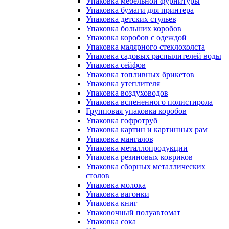
Упаковка мебельной фурнитуры
Упаковка бумаги для принтера
Упаковка детских стульев
Упаковка больших коробов
Упаковка коробов с одеждой
Упаковка малярного стеклохолста
Упаковка садовых распылителей воды
Упаковка сейфов
Упаковка топливных брикетов
Упаковка утеплителя
Упаковка воздуховодов
Упаковка вспененного полистирола
Групповая упаковка коробов
Упаковка гофротруб
Упаковка картин и картинных рам
Упаковка мангалов
Упаковка металлопродукции
Упаковка резиновых ковриков
Упаковка сборных металлических
столов
Упаковка молока
Упаковка вагонки
Упаковка книг
Упаковочный полуавтомат
Упаковка сока