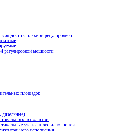
 мощности с плавной регулировкой
баритные
лируемые
ой регулировкой мощности
оительных площадок
 дизельные)
ертикального исполнения
ертикальные утепленного исполнения
оризонтального исполнения