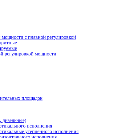
 мощности с плавной регулировкой
баритные
лируемые
ой регулировкой мощности
оительных площадок
 дизельные)
ертикального исполнения
ертикальные утепленного исполнения
оризонтального исполнения