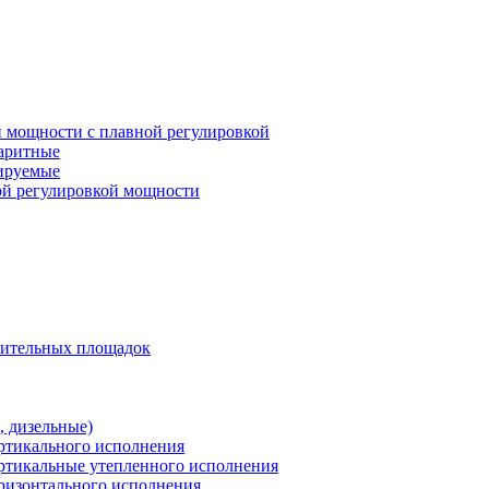
 мощности с плавной регулировкой
баритные
лируемые
ой регулировкой мощности
оительных площадок
 дизельные)
ертикального исполнения
ертикальные утепленного исполнения
оризонтального исполнения