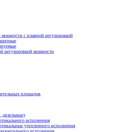
 мощности с плавной регулировкой
баритные
лируемые
ой регулировкой мощности
оительных площадок
 дизельные)
ертикального исполнения
ертикальные утепленного исполнения
оризонтального исполнения