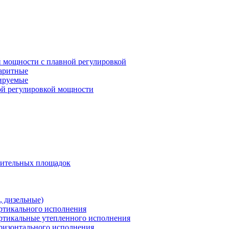
 мощности с плавной регулировкой
баритные
лируемые
ой регулировкой мощности
оительных площадок
 дизельные)
ертикального исполнения
ертикальные утепленного исполнения
оризонтального исполнения